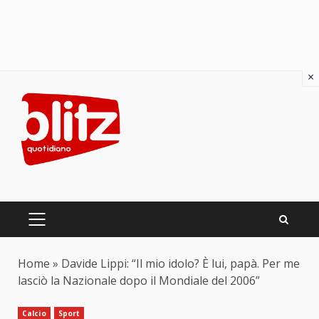
×
Skip
to
content
PRIMARY
MENU
Home
»
Davide Lippi: “Il mio idolo? È lui, papà. Per me
lasciò la Nazionale dopo il Mondiale del 2006”
Calcio
Sport