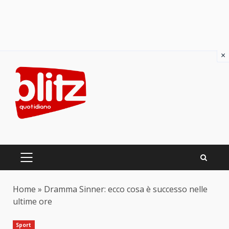
×
Skip
to
content
PRIMARY
MENU
Home
»
Dramma Sinner: ecco cosa è successo nelle
ultime ore
Sport