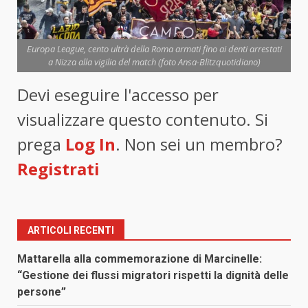
Europa League, cento ultrà della Roma armati fino ai denti arrestati
a Nizza alla vigilia del match (foto Ansa-Blitzquotidiano)
Devi eseguire l'accesso per
visualizzare questo contenuto. Si
prega
Log In
. Non sei un membro?
Registrati
ARTICOLI RECENTI
Mattarella alla commemorazione di Marcinelle:
“Gestione dei flussi migratori rispetti la dignità delle
persone”