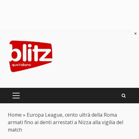
×
Skip
to
content
PRIMARY
MENU
Home
»
Europa League, cento ultrà della Roma
armati fino ai denti arrestati a Nizza alla vigilia del
match