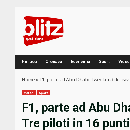
Skip
to
content
Politica
Cronaca
Economia
Sport
Video
Home
»
F1, parte ad Abu Dhabi il weekend decisivo
Motori
Sport
F1, parte ad Abu Dh
Tre piloti in 16 punt