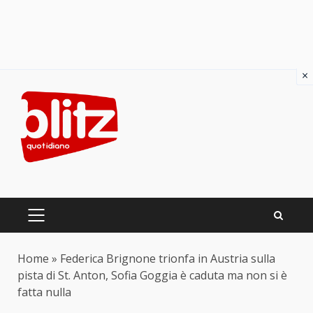
×
Skip
to
content
PRIMARY
MENU
Home
»
Federica Brignone trionfa in Austria sulla
pista di St. Anton, Sofia Goggia è caduta ma non si è
fatta nulla