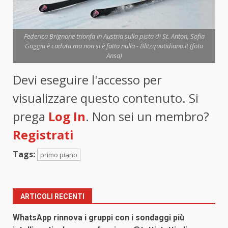
Federica Brignone trionfa in Austria sulla pista di St. Anton, Sofia
Goggia è caduta ma non si è fatta nulla - Blitzquotidiano.it (foto
Ansa)
Devi eseguire l'accesso per
visualizzare questo contenuto. Si
prega
Log In
. Non sei un membro?
Registrati
Tags:
primo piano
ARTICOLI RECENTI
WhatsApp rinnova i gruppi con i sondaggi più