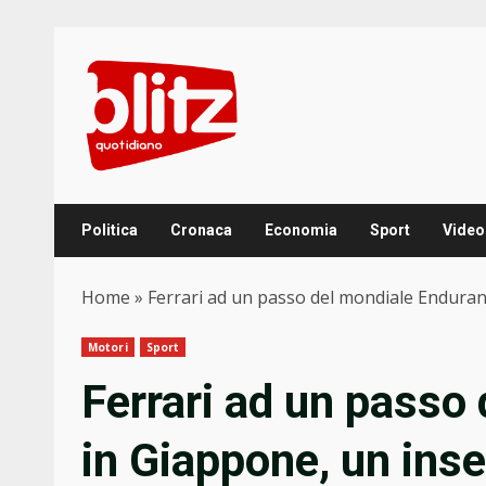
Skip
to
content
Politica
Cronaca
Economia
Sport
Video
Home
»
Ferrari ad un passo del mondiale Endura
Motori
Sport
Ferrari ad un passo
in Giappone, un ins