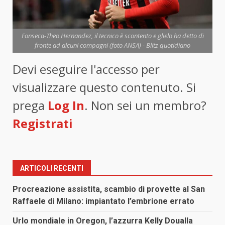
Fonseca-Theo Hernandez, il tecnico è scontento e glielo ha detto di
fronte ad alcuni compagni (foto ANSA) - Blitz quotidiano
Devi eseguire l'accesso per
visualizzare questo contenuto. Si
prega
Log In
. Non sei un membro?
Registrati
ARTICOLI RECENTI
Procreazione assistita, scambio di provette al San
Raffaele di Milano: impiantato l’embrione errato
Urlo mondiale in Oregon, l’azzurra Kelly Doualla