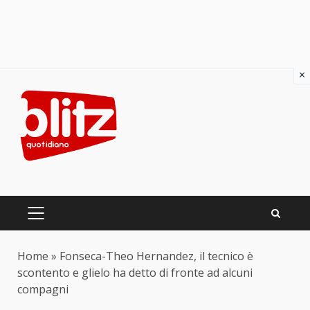
×
Skip
to
content
PRIMARY
MENU
Home
»
Fonseca-Theo Hernandez, il tecnico è
scontento e glielo ha detto di fronte ad alcuni
compagni