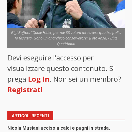
Gigi Buffon: "Quale Hitler, per me 88 voleva dire avere quattro palle.
Io fascista? Sono un anarchico conservatore" (Foto Ansa) - Blitz
Quotidiano
Devi eseguire l'accesso per
visualizzare questo contenuto. Si
prega
Log In
. Non sei un membro?
Registrati
ARTICOLI RECENTI
Nicola Musiani ucciso a calci e pugni in strada,