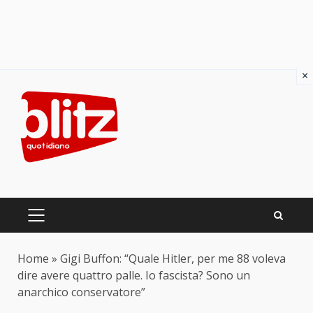
×
Skip
to
content
PRIMARY
MENU
Home
»
Gigi Buffon: “Quale Hitler, per me 88 voleva
dire avere quattro palle. Io fascista? Sono un
anarchico conservatore”