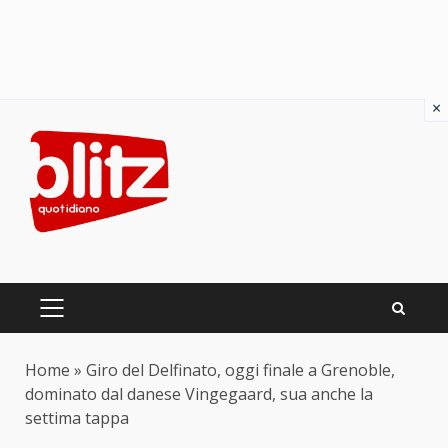
×
Skip
to
content
PRIMARY
MENU
Home
»
Giro del Delfinato, oggi finale a Grenoble,
dominato dal danese Vingegaard, sua anche la
settima tappa