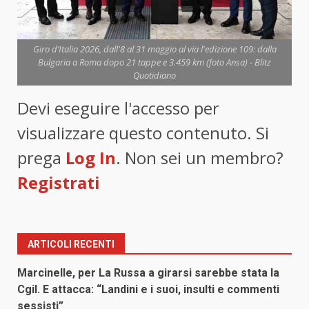
Giro d’Italia 2026, dall'8 al 31 maggio al via l'edizione 109: dalla
Bulgaria a Roma dopo 21 tappe e 3.459 km (foto Ansa) - Blitz
Quotidiano
Devi eseguire l'accesso per
visualizzare questo contenuto. Si
prega
Log In
. Non sei un membro?
Registrati
ARTICOLI RECENTI
Marcinelle, per La Russa a girarsi sarebbe stata la
Cgil. E attacca: “Landini e i suoi, insulti e commenti
sessisti”