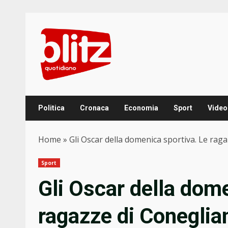
Skip
to
content
Politica
Cronaca
Economia
Sport
Video
Home
»
Gli Oscar della domenica sportiva. Le ra
Sport
Gli Oscar della dom
ragazze di Coneglia