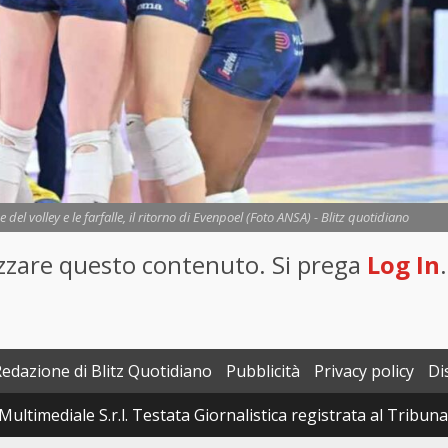
el volley e le farfalle, il ritorno di Evenpoel (Foto ANSA) - Blitz quotidiano
lizzare questo contenuto. Si prega
Log In
.
Redazione di Blitz Quotidiano
Pubblicità
Privacy policy
Di
Multimediale S.r.l. Testata Giornalistica registrata al Tribun