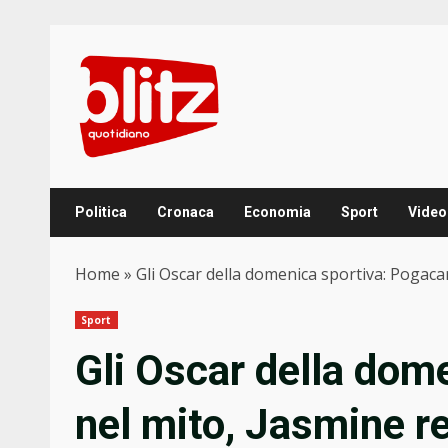
Skip
to
content
Politica
Cronaca
Economia
Sport
Video
Home
»
Gli Oscar della domenica sportiva: Pogacar 
Sport
Gli Oscar della dom
nel mito, Jasmine re