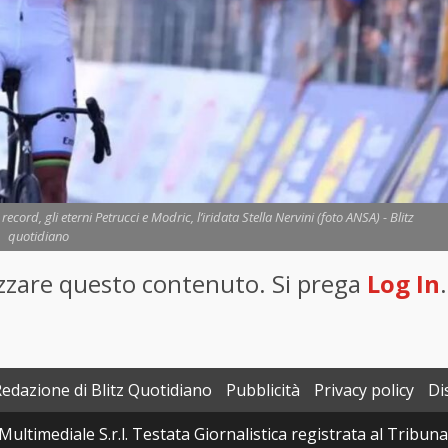
ord, gli eterni Petrucci e Modric, l’iridata Stella Nervini (foto ANSA) - Blitz
quotidiano
lizzare questo contenuto. Si prega
Log In
.
Redazione di Blitz Quotidiano
Pubblicità
Privacy policy
Di
Multimediale S.r.l. Testata Giornalistica registrata al Tribun