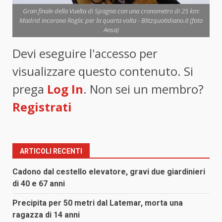
Gran finale della Vuelta di Spagna con una cronometro di 25 km:
Madrid incorona Roglic per la quarta volta - Blitzquotidiano.it (foto
Ansa)
Devi eseguire l'accesso per
visualizzare questo contenuto. Si
prega
Log In
. Non sei un membro?
Registrati
ARTICOLI RECENTI
Cadono dal cestello elevatore, gravi due giardinieri
di 40 e 67 anni
Precipita per 50 metri dal Latemar, morta una
ragazza di 14 anni