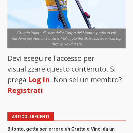
Grande Italia sulle nevi della Coppa del Mondo: podio in Val
Gardena per Florian Schieder (nella foto Ansa), tre azzurre nella top
dieci in Val-d'Isere
Devi eseguire l'accesso per
visualizzare questo contenuto. Si
prega
Log In
. Non sei un membro?
Registrati
ARTICOLI RECENTI
Bitonto, getta per errore un Gratta e Vinci da un