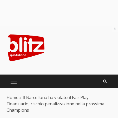
×
Skip
to
content
PRIMARY
MENU
Home
»
Il Barcellona ha violato il Fair Play
Finanziario, rischio penalizzazione nella prossima
Champions