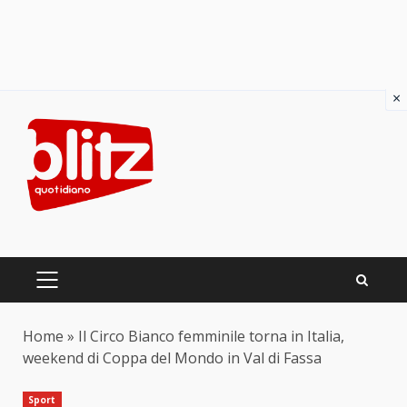
×
Skip
to
content
PRIMARY
MENU
Home
»
Il Circo Bianco femminile torna in Italia,
weekend di Coppa del Mondo in Val di Fassa
Sport