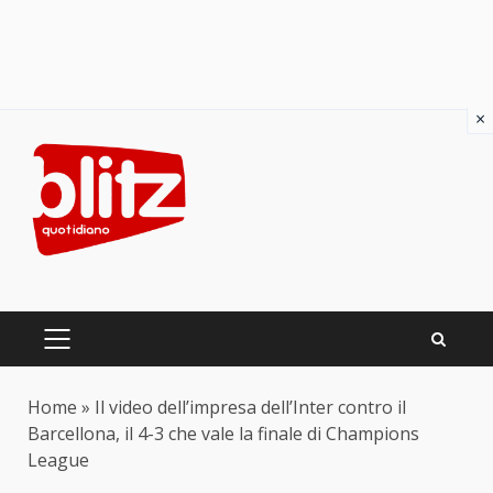
×
Skip
to
content
PRIMARY
MENU
Home
»
Il video dell’impresa dell’Inter contro il
Barcellona, il 4-3 che vale la finale di Champions
League