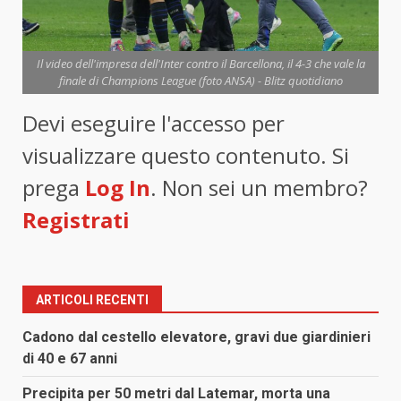
Il video dell'impresa dell'Inter contro il Barcellona, il 4-3 che vale la
finale di Champions League (foto ANSA) - Blitz quotidiano
Devi eseguire l'accesso per
visualizzare questo contenuto. Si
prega
Log In
. Non sei un membro?
Registrati
ARTICOLI RECENTI
Cadono dal cestello elevatore, gravi due giardinieri
di 40 e 67 anni
Precipita per 50 metri dal Latemar, morta una