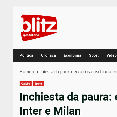
Skip
to
content
Politica
Cronaca
Economia
Sport
Video
Home
»
Inchiesta da paura: ecco cosa rischiano In
Calcio
Sport
Inchiesta da paura:
Inter e Milan