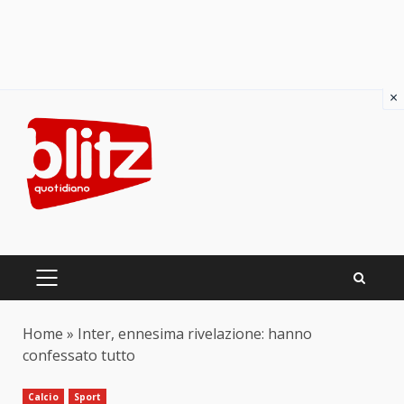
×
Skip
to
content
PRIMARY
MENU
Home
»
Inter, ennesima rivelazione: hanno
confessato tutto
Calcio
Sport