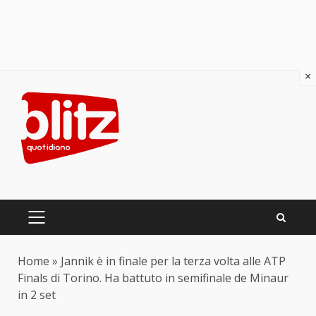
×
Skip
to
content
PRIMARY
MENU
Home
»
Jannik è in finale per la terza volta alle ATP
Finals di Torino. Ha battuto in semifinale de Minaur
in 2 set