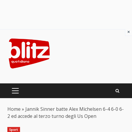
×
Skip
to
content
PRIMARY
MENU
Home
»
Jannik Sinner batte Alex Michelsen 6-4 6-0 6-
2 ed accede al terzo turno degli Us Open
Sport