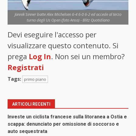
Jannik Sinner batte Alex Michelsen 6-4 6-0 6-2 ed accede al terzo
turno degli Us Open (foto Ansa) - Blitz Quotidiano
Devi eseguire l'accesso per
visualizzare questo contenuto. Si
prega
Log In
. Non sei un membro?
Registrati
Tags:
primo piano
ARTICOLI RECENTI
Investe un ciclista francese sulla litoranea a Ostia e
scappa: denunciato per omissione di soccorso e
auto sequestrata