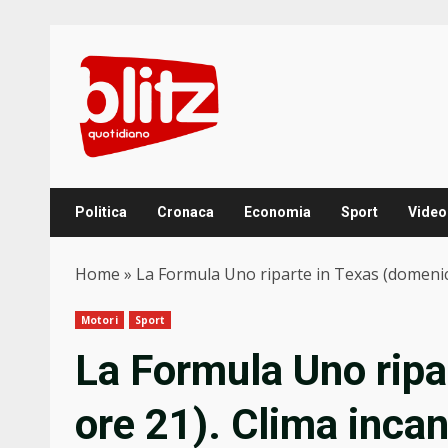
Skip
to
content
Politica
Cronaca
Economia
Sport
Video
Home
»
La Formula Uno riparte in Texas (domenica
Motori
Sport
La Formula Uno ripa
ore 21). Clima inca