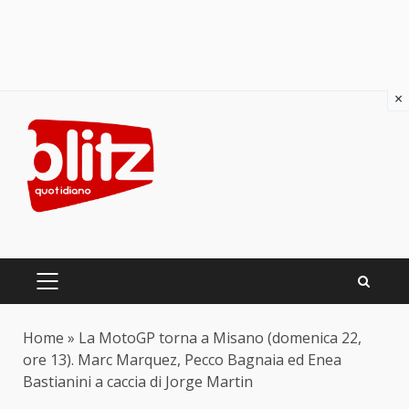
×
Skip
to
content
PRIMARY
MENU
Home
»
La MotoGP torna a Misano (domenica 22,
ore 13). Marc Marquez, Pecco Bagnaia ed Enea
Bastianini a caccia di Jorge Martin