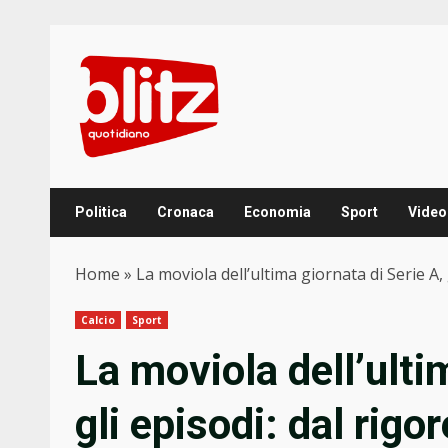
Skip
to
content
Politica
Cronaca
Economia
Sport
Video
Home
»
La moviola dell’ultima giornata di Serie A,
Calcio
Sport
La moviola dell’ulti
gli episodi: dal rigor