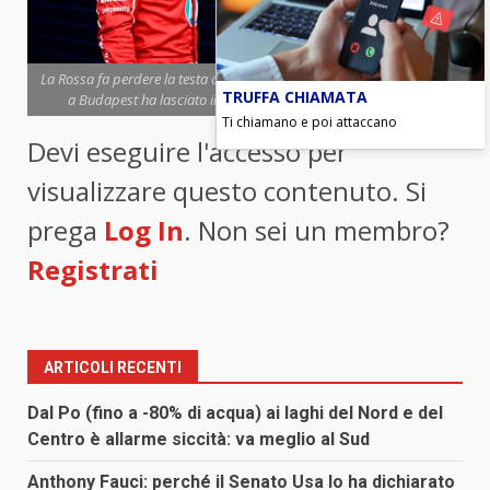
La Rossa fa perdere la testa a Leclerc ed Hamilton. L'ultimo disastro
TRUFFA CHIAMATA
a Budapest ha lasciato il segno (foto Ansa-Blitzquotidiano)
Ti chiamano e poi attaccano
Devi eseguire l'accesso per
visualizzare questo contenuto. Si
prega
Log In
. Non sei un membro?
Registrati
ARTICOLI RECENTI
Dal Po (fino a -80% di acqua) ai laghi del Nord e del
Centro è allarme siccità: va meglio al Sud
Anthony Fauci: perché il Senato Usa lo ha dichiarato