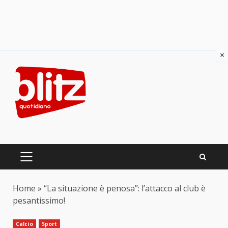
×
Skip
to
content
PRIMARY
MENU
Home
»
“La situazione è penosa”: l’attacco al club è
pesantissimo!
Calcio
Sport