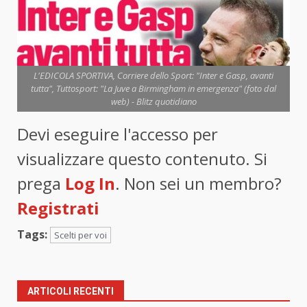
L'EDICOLA SPORTIVA, Corriere dello Sport: "Inter e Gasp, avanti
tutta", Tuttosport: "La Juve a Birmingham in emergenza" (foto dal
web) - Blitz quotidiano
Devi eseguire l'accesso per
visualizzare questo contenuto. Si
prega
Log In
. Non sei un membro?
Registrati
Tags:
Scelti per voi
ARTICOLI RECENTI