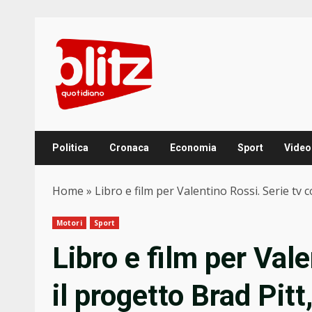
Skip
to
content
Politica
Cronaca
Economia
Sport
Video
Home
»
Libro e film per Valentino Rossi. Serie tv 
Motori
Sport
Libro e film per Val
il progetto Brad Pit