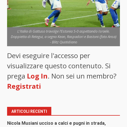
L'Italia di Gattuso travolge l’Estonia 5-0 aspettando Israele.
Doppietta di Retegui, a segno Kean, Raspadori e Bastoni (foto Ansa)
- Blitz Quotidiano
Devi eseguire l'accesso per
visualizzare questo contenuto. Si
prega
Log In
. Non sei un membro?
Registrati
ARTICOLI RECENTI
Nicola Musiani ucciso a calci e pugni in strada,