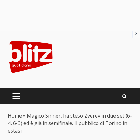
×
Skip
to
content
PRIMARY
MENU
Home
»
Magico Sinner, ha steso Zverev in due set (6-
4, 6-3) ed è già in semifinale. Il pubblico di Torino in
estasi