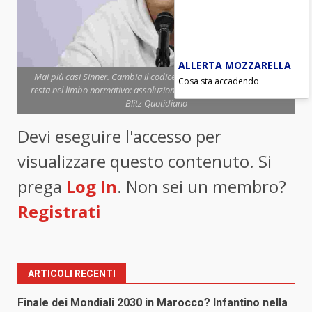
ALLERTA MOZZARELLA
Mai più casi Sinner. Cambia il codice Wada dal 2027. Ma Jannik
Cosa sta accadendo
resta nel limbo normativo: assoluzione o condanna? (Foto Ansa) -
Blitz Quotidiano
Devi eseguire l'accesso per
visualizzare questo contenuto. Si
prega
Log In
. Non sei un membro?
Registrati
ARTICOLI RECENTI
Finale dei Mondiali 2030 in Marocco? Infantino nella