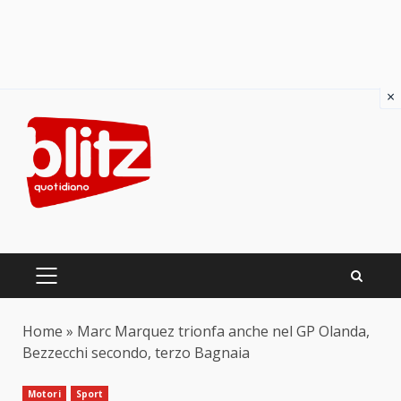
×
Skip
to
content
PRIMARY
MENU
Home
»
Marc Marquez trionfa anche nel GP Olanda,
Bezzecchi secondo, terzo Bagnaia
Motori
Sport