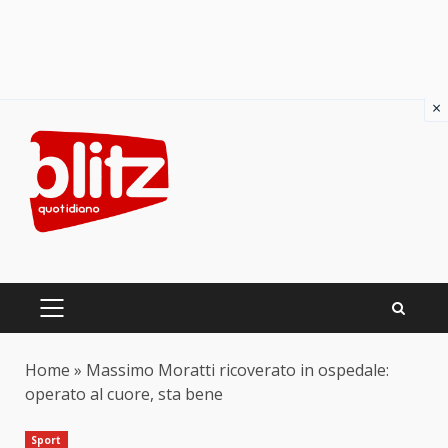
×
Skip
to
content
PRIMARY
MENU
Home
»
Massimo Moratti ricoverato in ospedale:
operato al cuore, sta bene
Sport