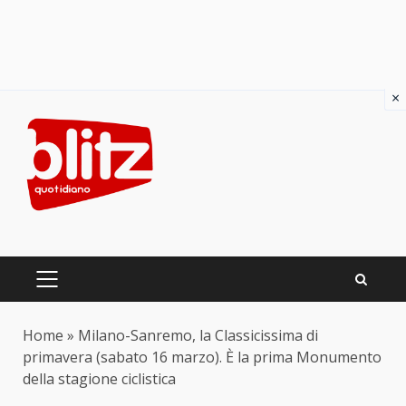
×
Skip
to
content
PRIMARY
MENU
Home
»
Milano-Sanremo, la Classicissima di
primavera (sabato 16 marzo). È la prima Monumento
della stagione ciclistica