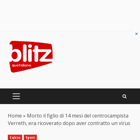
×
Skip
to
content
PRIMARY
MENU
Home
»
Morto il figlio di 14 mesi del centrocampista
Verreth, era ricoverato dopo aver contratto un virus
Calcio
Sport