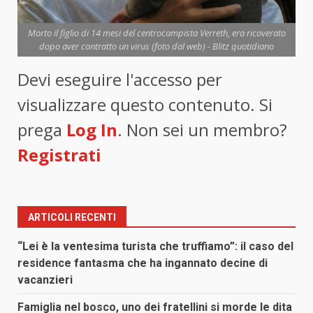
Morto il figlio di 14 mesi del centrocampista Verreth, era ricoverato
dopo aver contratto un virus (foto dal web) - Blitz quotidiano
Devi eseguire l'accesso per
visualizzare questo contenuto. Si
prega
Log In
. Non sei un membro?
Registrati
ARTICOLI RECENTI
“Lei è la ventesima turista che truffiamo”: il caso del
residence fantasma che ha ingannato decine di
vacanzieri
Famiglia nel bosco, uno dei fratellini si morde le dita