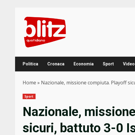
Skip
to
content
Politica
Cronaca
Economia
Sport
Video
Home
»
Nazionale, missione compiuta. Playoff sicu
Sport
Nazionale, missione
sicuri, battuto 3-0 I