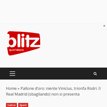
×
Skip
to
content
PRIMARY
MENU
Home
»
Pallone d’oro: niente Vinicius, trionfa Rodri. Il
Real Madrid (sbagliando) non si presenta
Calcio
Sport