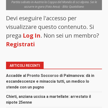
Partita sabato in Austria la Coppa del Mondo di sci alpino. Sei le
azzurre in gara (Foto Ansa) - Blitz Quotidiano
Devi eseguire l'accesso per
visualizzare questo contenuto. Si
prega
Log In
. Non sei un membro?
Registrati
ARTICOLI RECENTI
Accadde al Pronto Soccorso di Palmanova: dà in
escandescenze e minaccia tutti, un medico lo
stende con un pugno
Chieti, anziana uccisa a martellate: arrestato il
nipote 25enne