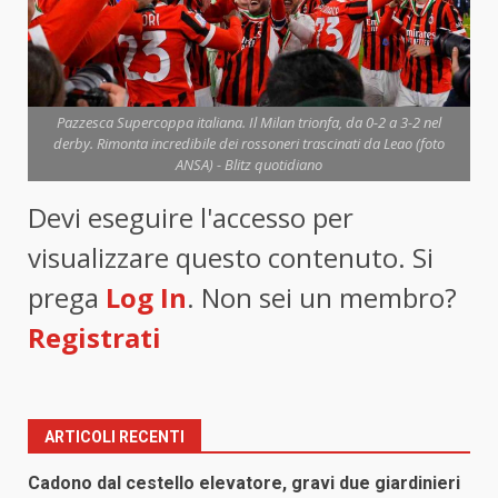
Pazzesca Supercoppa italiana. Il Milan trionfa, da 0-2 a 3-2 nel
derby. Rimonta incredibile dei rossoneri trascinati da Leao (foto
ANSA) - Blitz quotidiano
Devi eseguire l'accesso per
visualizzare questo contenuto. Si
prega
Log In
. Non sei un membro?
Registrati
ARTICOLI RECENTI
Cadono dal cestello elevatore, gravi due giardinieri