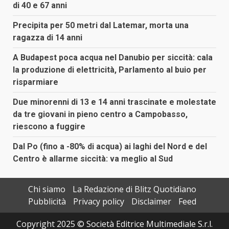
di 40 e 67 anni
Precipita per 50 metri dal Latemar, morta una
ragazza di 14 anni
A Budapest poca acqua nel Danubio per siccità: cala
la produzione di elettricità, Parlamento al buio per
risparmiare
Due minorenni di 13 e 14 anni trascinate e molestate
da tre giovani in pieno centro a Campobasso,
riescono a fuggire
Dal Po (fino a -80% di acqua) ai laghi del Nord e del
Centro è allarme siccità: va meglio al Sud
Chi siamo
La Redazione di Blitz Quotidiano
Pubblicità
Privacy policy
Disclaimer
Feed
Copyright 2025 © Società Editrice Multimediale S.r.l.