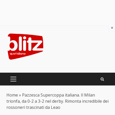
×
Skip
to
content
PRIMARY
MENU
Home
»
Pazzesca Supercoppa italiana. Il Milan
trionfa, da 0-2 a 3-2 nel derby. Rimonta incredibile dei
rossoneri trascinati da Leao