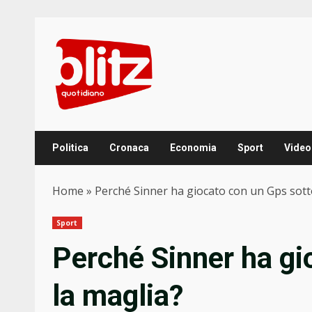
Skip
to
content
Politica
Cronaca
Economia
Sport
Video
Home
»
Perché Sinner ha giocato con un Gps sott
Sport
Perché Sinner ha gi
la maglia?