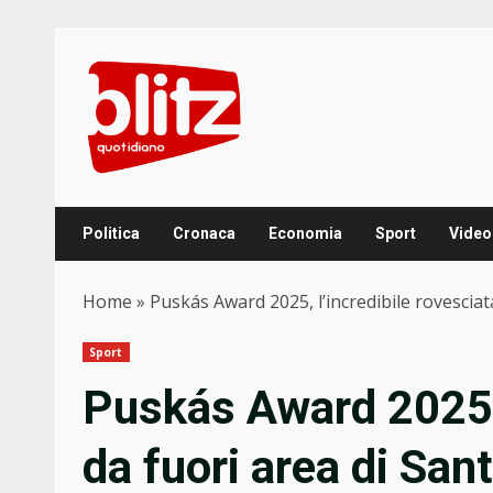
Skip
to
content
Politica
Cronaca
Economia
Sport
Video
Home
»
Puskás Award 2025, l’incredibile rovesciata
Sport
Puskás Award 2025, 
da fuori area di Sant