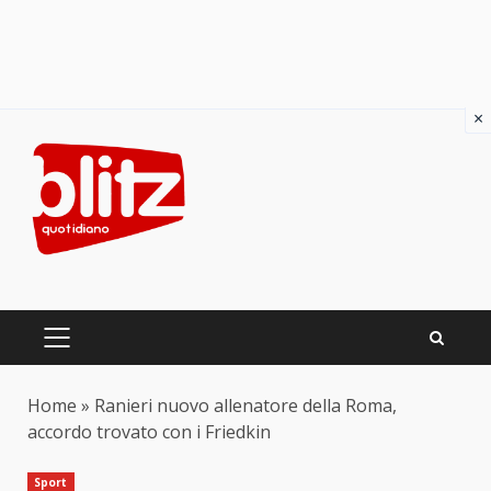
×
Skip
to
content
PRIMARY
MENU
Home
»
Ranieri nuovo allenatore della Roma,
accordo trovato con i Friedkin
Sport