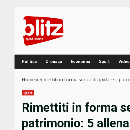
Skip
to
content
Politica
Cronaca
Economia
Sport
Video
Home
»
Rimettiti in forma senza dilapidare il pat
Sport
Rimettiti in forma se
patrimonio: 5 allen