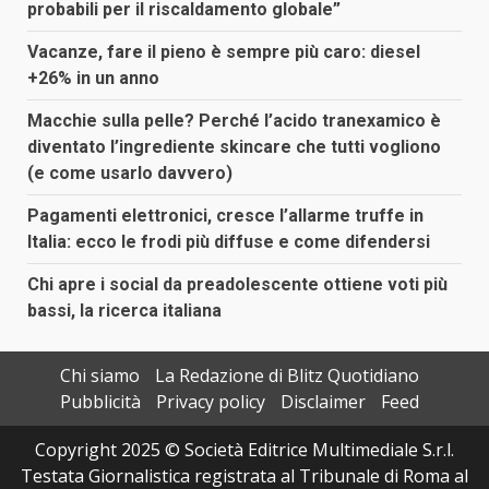
probabili per il riscaldamento globale”
Vacanze, fare il pieno è sempre più caro: diesel
+26% in un anno
Macchie sulla pelle? Perché l’acido tranexamico è
diventato l’ingrediente skincare che tutti vogliono
(e come usarlo davvero)
Pagamenti elettronici, cresce l’allarme truffe in
Italia: ecco le frodi più diffuse e come difendersi
Chi apre i social da preadolescente ottiene voti più
bassi, la ricerca italiana
Chi siamo
La Redazione di Blitz Quotidiano
Pubblicità
Privacy policy
Disclaimer
Feed
Copyright 2025 © Società Editrice Multimediale S.r.l.
Testata Giornalistica registrata al Tribunale di Roma al