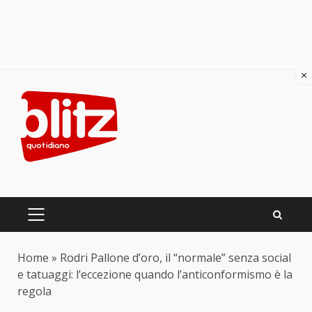
×
Skip
to
content
PRIMARY
MENU
Home
»
Rodri Pallone d’oro, il “normale” senza social
e tatuaggi: l’eccezione quando l’anticonformismo è la
regola