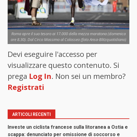
Roma apre il suo tesoro ai 17.000 della mezza maratona (domenica
ore 8.30). Dal Circo Massimo al Colosseo (foto Ansa-Blitzquotidiano)
Devi eseguire l'accesso per
visualizzare questo contenuto. Si
prega
Log In
. Non sei un membro?
Registrati
ARTICOLI RECENTI
Investe un ciclista francese sulla litoranea a Ostia e
scappa: denunciato per omissione di soccorso e