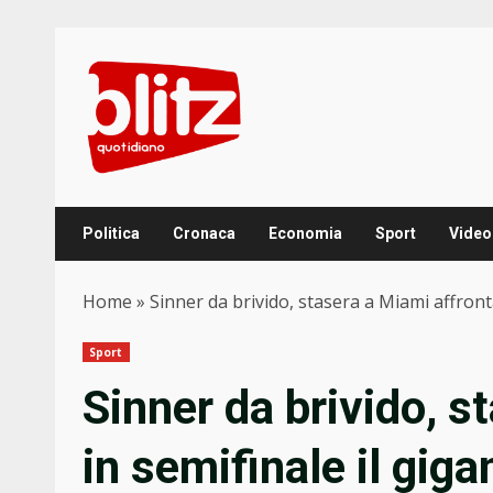
Skip
to
content
Politica
Cronaca
Economia
Sport
Video
Home
»
Sinner da brivido, stasera a Miami affron
Sport
Sinner da brivido, s
in semifinale il gi