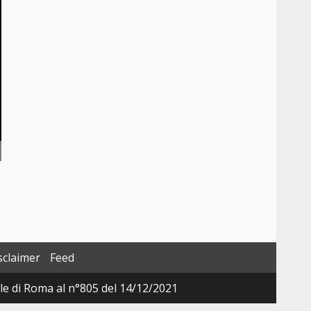
sclaimer
Feed
ale di Roma al n°805 del 14/12/2021