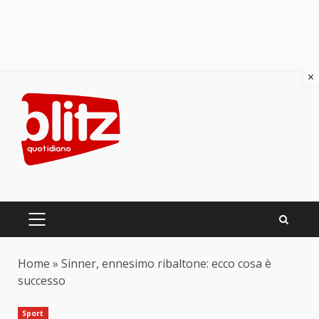
×
Skip
to
content
PRIMARY
MENU
Home
»
Sinner, ennesimo ribaltone: ecco cosa è
successo
Sport