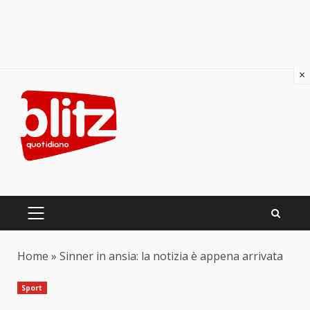
×
Skip
to
content
PRIMARY
MENU
Home
»
Sinner in ansia: la notizia è appena arrivata
Sport