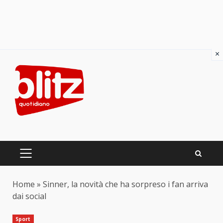
×
Skip
to
content
PRIMARY
MENU
Home
»
Sinner, la novità che ha sorpreso i fan arriva
dai social
Sport