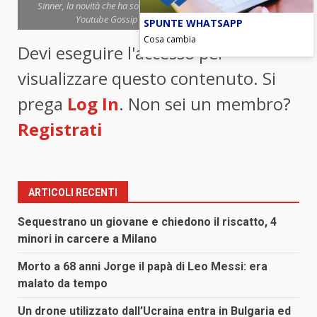
Sinner, la novità che ha sorpreso i fan arriva dai social (Screen
Youtube Gossip Mania) - Blitzquotidiano.it
SPUNTE WHATSAPP
Cosa cambia
Devi eseguire l'accesso per
visualizzare questo contenuto. Si
prega
Log In
. Non sei un membro?
Registrati
ARTICOLI RECENTI
Sequestrano un giovane e chiedono il riscatto, 4
minori in carcere a Milano
Morto a 68 anni Jorge il papà di Leo Messi: era
malato da tempo
Un drone utilizzato dall’Ucraina entra in Bulgaria ed